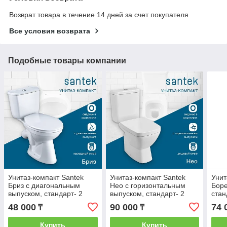
Возврат товара в течение 14 дней за счет покупателя
Все условия возврата
Подобные товары компании
Унитаз-компакт Santek
Унитаз-компакт Santek
Унит
Бриз с диагональным
Нео с горизонтальным
Боре
выпуском, стандарт- 2
выпуском, стандарт- 2
стан
реж., дюропласт,
реж., дюропласт,
дюро
48 000
90 000
74 
₸
₸
1WH302138
1WH302187
мик
Купить
Купить