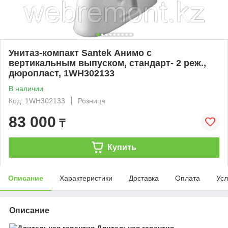
Унитаз-компакт Santek Анимо с
вертикальным выпуском, стандарт- 2 реж.,
дюропласт, 1WH302133
В наличии
Код: 1WH302133
Розница
83 000
₸
Купить
Описание
Характеристики
Доставка
Оплата
Усл
Описание
Длительная гарантия