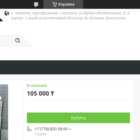
Корзина
г. Алматы, Аэродромная. г.Астана, ул.Жубан Молдагалиев, д. 6,
корпус 1.(вход за остановкой Жагалау-4), Астана, Казахстан
В наличии
105 000 ₸
Купить
+7 (776) 820-38-90
Серик