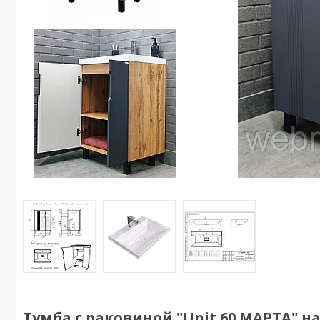
Тумба с раковиной "Unit 60 МАРТА" н