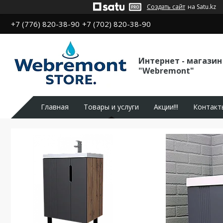
Создать сайт
на Satu.kz
+7 (776) 820-38-90
+7 (702) 820-38-90
Интернет - магазин
"Webremont"
Главная
Товары и услуги
Акции!!!
Контакт