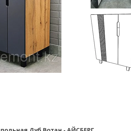
апольная Дуб Вотан - АЙСБЕРГ