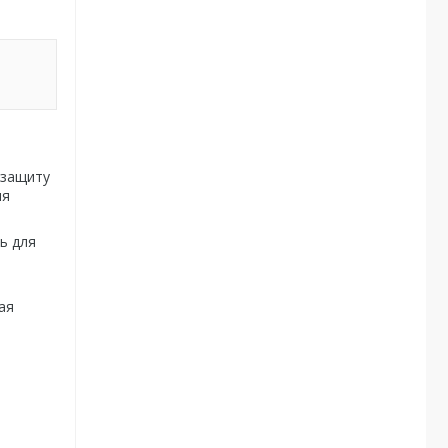
 защиту
ля
ь для
ая