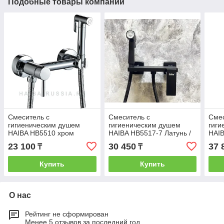
Подобные товары компании
Смеситель с
Смеситель с
Смес
гигиеническим душем
гигиеническим душем
гиги
HAIBA HB5510 хром
HAIBA HB5517-7 Латунь /
HAIB
Черный матовый
Цвет
23 100
30 450
37 
₸
₸
Купить
Купить
О нас
Рейтинг не сформирован
Менее 5 отзывов за последний год