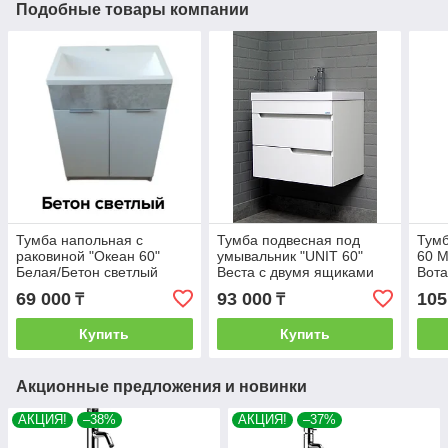
Подобные товары компании
Тумба напольная с
Тумба подвесная под
Тумб
раковиной "Океан 60"
умывальник "UNIT 60"
60 М
Белая/Бетон светлый
Веста с двумя ящиками
Вот
В2 Айсберг
69 000
93 000
105
₸
₸
Купить
Купить
Акционные предложения и новинки
АКЦИЯ!
–38%
АКЦИЯ!
–37%