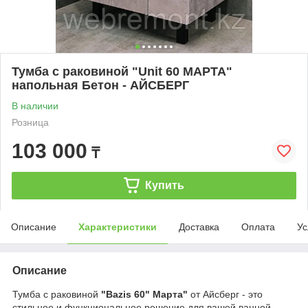
Тумба с раковиной "Unit 60 МАРТА"
напольная Бетон - АЙСБЕРГ
В наличии
Розница
103 000
₸
Купить
Описание
Характеристики
Доставка
Оплата
Ус
Описание
Тумба с раковиной
"Bazis 60" Марта"
от Айсберг - это
стильное и функциональное решение для вашей ванной