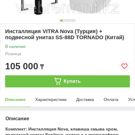
Инсталляция VITRA Nova (Турция) +
подвесной унитаз SS-88D TORNADO (Китай)
В наличии
Розница
105 000
₸
Купить
Описание
Характеристики
Доставка
Оплата
Усл
Описание
Комплект: Инсталляция Nova, клавиша смыва хром,
подвесной унитаз Saniteco, сиденье с микролифтом