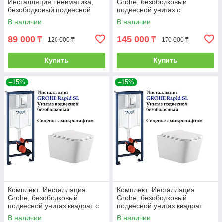
Инсталляция пневматика,
Grohe, безободковый
безободковый подвесной
подвесной унитаз с
унитаз ТОРНАДО
микролифтом SA-203
В наличии
В наличии
89 000
145 000
₸
₸
120 000 ₸
170 000 ₸
Купить
Купить
–15%
–15%
Комплект: Инсталляция
Комплект: Инсталляция
Grohe, безободковый
Grohe, безободковый
подвесной унитаз квадрат с
подвесной унитаз квадрат
микролифтом SA-205
ТОРНАДО UF M205
В наличии
В наличии