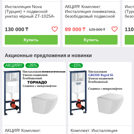
Инсталляция Nova
АКЦИЯ! Комплект:
Инст
(Турция) + подвесной
Инсталляция пневматика,
(Тур
унитаз чёрный ZT-1025A-
безободковый подвесной
безо
MB (Китай)
унитаз ТОРНАДО
88D 
130 000
89 000
110
₸
₸
120 000 ₸
Купить
Купить
Акционные предложения и новинки
АКЦИЯ!!!
–26%
–15%
АКЦИЯ! Комплект:
Комплект: Инсталляция