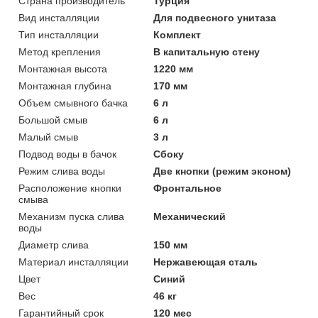
Страна производитель
Турция
Вид инсталляции
Для подвесного унитаза
Тип инсталляции
Комплект
Метод крепления
В капитальную стену
Монтажная высота
1220 мм
Монтажная глубина
170 мм
Объем смывного бачка
6 л
Большой смыв
6 л
Малый смыв
3 л
Подвод воды в бачок
Сбоку
Режим слива воды
Две кнопки (режим эконом)
Расположение кнопки
Фронтальное
смыва
Механизм пуска слива
Механический
воды
Диаметр слива
150 мм
Материал инсталляции
Нержавеющая сталь
Цвет
Синий
Вес
46 кг
Гарантийный срок
120 мес