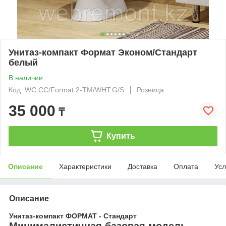
Унитаз-компакт Формат Эконом/Стандарт
белый
В наличии
Код: WC.CC/Format 2-TM/WHT.G/S
Розница
35 000
₸
Купить
Описание
Характеристики
Доставка
Оплата
Усл
Описание
Унитаз-компакт ФОРМАТ - Стандарт
Минималистичная базовая модель