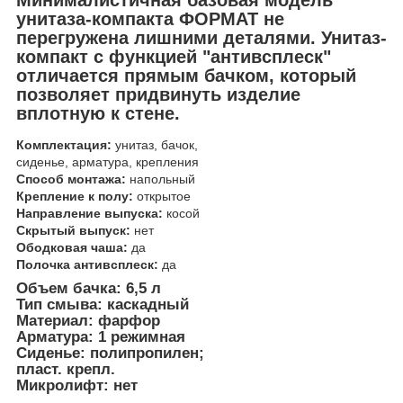
унитаза-компакта ФОРМАТ не
перегружена лишними деталями. Унитаз-
компакт с функцией "антивсплеск"
отличается прямым бачком, который
позволяет придвинуть изделие
вплотную к стене.
Комплектация:
унитаз, бачок,
сиденье, арматура, крепления
Способ монтажа:
напольный
Крепление к полу:
открытое
Направление выпуска:
косой
Скрытый выпуск:
нет
Ободковая чаша:
да
Полочка антивсплеск:
да
Объем бачка:
6,5 л
Тип смыва:
каскадный
Материал:
фарфор
Арматура:
1 режимная
Сиденье:
полипропилен;
пласт. крепл.
Микролифт:
нет