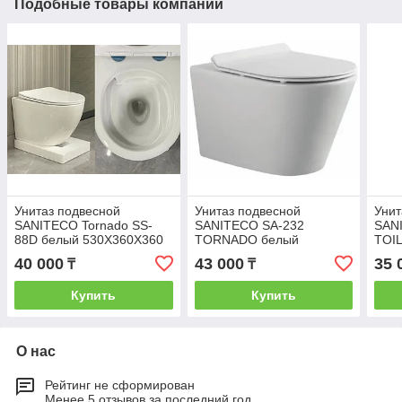
Подобные товары компании
Унитаз подвесной
Унитаз подвесной
Унит
SANITECO Tornado SS-
SANITECO SA-232
SAN
88D белый 530X360X360
TORNADO белый
TOI
490x360x350
485
40 000
43 000
35 
₸
₸
Купить
Купить
О нас
Рейтинг не сформирован
Менее 5 отзывов за последний год