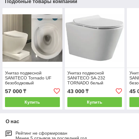
Подобные товары компании
Унитаз подвесной
Унитаз подвесной
Унит
SANITECO Tornado UF
SANITECO SA-232
SANI
безободковый
TORNADO белый
без
530х360х360 мм (M213-
490x360x350
525x
57 000
43 000
45 
₸
₸
BIG)
TOR
Купить
Купить
О нас
Рейтинг не сформирован
Менее 5 отзывов за последний год