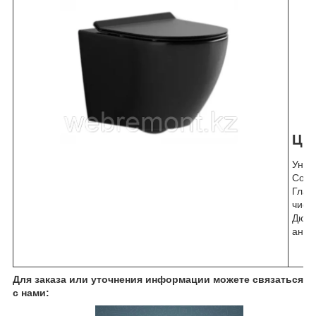
Цв
Унит
Совр
Глад
чист
Дюро
анти
Для заказа или уточнения информации можете связаться
с нами: