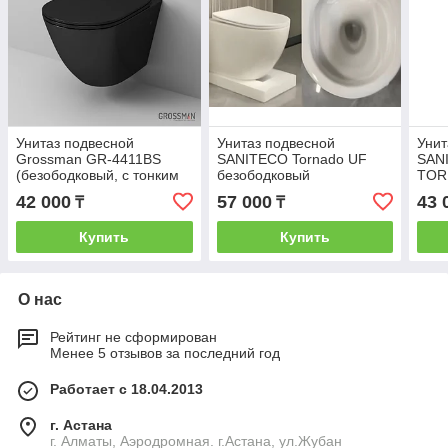
Унитаз подвесной
Унитаз подвесной
Унит
Grossman GR-4411BS
SANITECO Tornado UF
SAN
(безободковый, с тонким
безободковый
TOR
сиденьем) (черный)
530х360х360 мм (M213-
490
42 000
57 000
43 
₸
₸
BIG)
Купить
Купить
О нас
Рейтинг не сформирован
Менее 5 отзывов за последний год
Работает с 18.04.2013
г. Астана
г. Алматы, Аэродромная. г.Астана, ул.Жубан