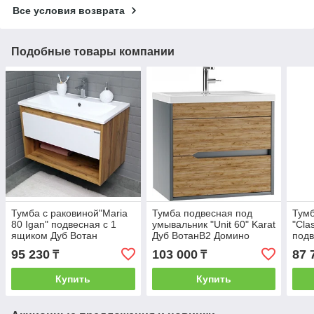
Все условия возврата
Подобные товары компании
Тумба с раковиной"Maria
Тумба подвесная под
Тумб
80 Igan" подвесная с 1
умывальник "Unit 60" Karat
"Cla
ящиком Дуб Вотан
Дуб ВотанВ2 Домино
подв
ДОМИНО
Дуб 
95 230
103 000
87 
₸
₸
Купить
Купить