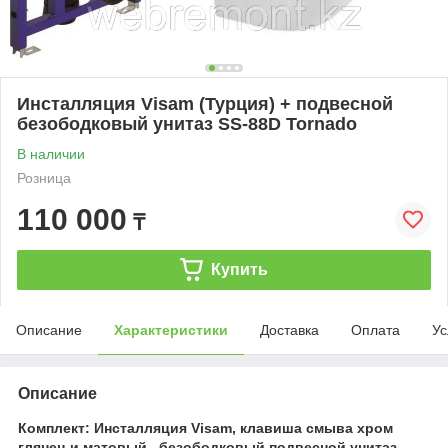
Инсталляция Visam (Турция) + подвесной
безободковый унитаз SS-88D Tornado
В наличии
Розница
110 000
₸
Купить
Описание
Характеристики
Доставка
Оплата
Ус
Описание
Комплект: Инсталляция Visam, клавиша смыва хром
глянец и матовый, безободковый подвесной унитаз