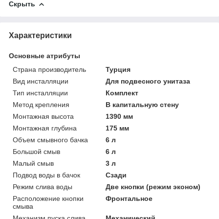
Скрыть
Характеристики
Основные атрибуты
Страна производитель
Турция
Вид инсталляции
Для подвесного унитаза
Тип инсталляции
Комплект
Метод крепления
В капитальную стену
Монтажная высота
1390 мм
Монтажная глубина
175 мм
Объем смывного бачка
6 л
Большой смыв
6 л
Малый смыв
3 л
Подвод воды в бачок
Сзади
Режим слива воды
Две кнопки (режим эконом)
Расположение кнопки
Фронтальное
смыва
Механизм пуска слива
Механический