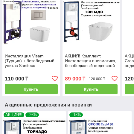
Инсталляция Visam
АКЦИЯ! Комплект:
АКЦИ
(Турция) + безободковый
Инсталляция пневматика,
Crea
унитаз Saniteco
безободковый подвесной
подв
квадратный
унитаз ТОРНАДО
унит
110 000
89 000
120
₸
₸
120 000 ₸
Купить
Купить
Акционные предложения и новинки
АКЦИЯ!!!
–26%
–15%