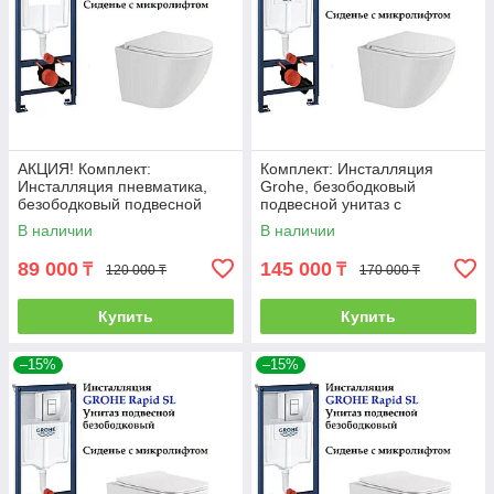
АКЦИЯ! Комплект:
Комплект: Инсталляция
Инсталляция пневматика,
Grohe, безободковый
безободковый подвесной
подвесной унитаз с
унитаз ТОРНАДО
микролифтом SA-203
В наличии
В наличии
89 000
145 000
₸
₸
120 000 ₸
170 000 ₸
Купить
Купить
–15%
–15%