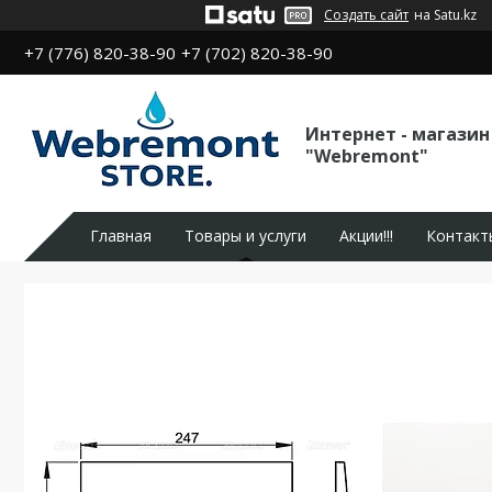
Создать сайт
на Satu.kz
+7 (776) 820-38-90
+7 (702) 820-38-90
Интернет - магазин
"Webremont"
Главная
Товары и услуги
Акции!!!
Контакт