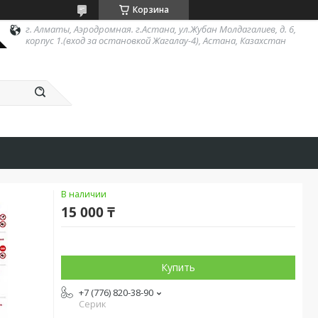
Корзина
г. Алматы, Аэродромная. г.Астана, ул.Жубан Молдагалиев, д. 6,
корпус 1.(вход за остановкой Жагалау-4), Астана, Казахстан
В наличии
15 000 ₸
Купить
+7 (776) 820-38-90
Серик