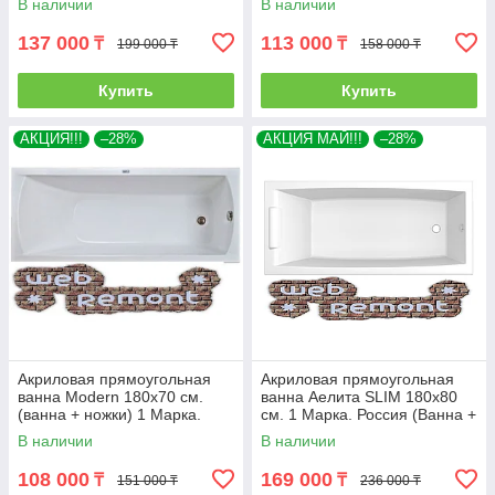
В наличии
В наличии
137 000
113 000
₸
₸
199 000 ₸
158 000 ₸
Купить
Купить
АКЦИЯ!!!
–28%
АКЦИЯ МАЙ!!!
–28%
Акриловая прямоугольная
Акриловая прямоугольная
ванна Modern 180х70 см.
ванна Аелита SLIM 180х80
(ванна + ножки) 1 Марка.
см. 1 Марка. Россия (Ванна +
Россия
ножки)
В наличии
В наличии
108 000
169 000
₸
₸
151 000 ₸
236 000 ₸