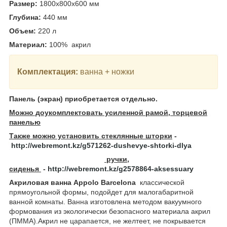
Размер:
1800x800x600
мм
Глубина:
440
мм
Объем:
220 л
Материал:
100% акрил
Комплектация:
ванна + ножки
Панель (экран) приобретается отдельно.
Можно доукомплектовать усиленной рамой, торцевой
панелью
Также можно установить стеклянные шторки
-
http://webremont.kz/g571262-dushevye-shtorki-dlya
ручки,
сиденья
-
http://webremont.kz/g2578864-aksessuary
Акриловая ванна Appolo Barcelona
классической
прямоугольной формы, подойдет для малогабаритной
ванной комнаты. Ванна изготовлена методом вакуумного
формования из экологически безопасного материала акрил
(ПММА).Акрил не царапается, не желтеет, не покрывается