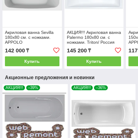
Акриловая ванна Sevilla
АКЦИЯ!!! Акриловая ванна
Акри
180х80 см. с ножками.
Palermo 180х80 см. с
150х
APPOLO
ножками. Triton/ Россия
APP
142 000
145 200
117
₸
₸
Купить
Купить
Акционные предложения и новинки
АКЦИЯ!!!
–39%
АКЦИЯ!!!
–36%