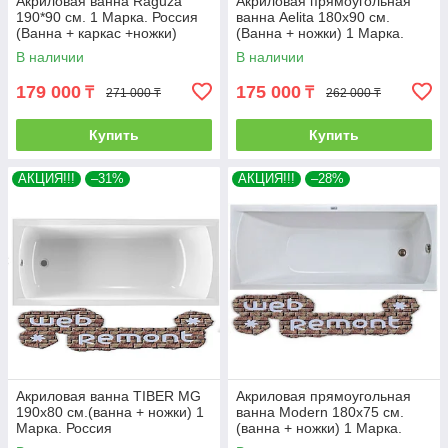
Акриловая ванна Raguza
Акриловая прямоугольная
190*90 см. 1 Марка. Россия
ванна Aelita 180х90 см.
(Ванна + каркас +ножки)
(Ванна + ножки) 1 Марка.
Россия
В наличии
В наличии
179 000
175 000
₸
₸
271 000 ₸
262 000 ₸
Купить
Купить
АКЦИЯ!!!
–31%
АКЦИЯ!!!
–28%
Акриловая ванна TIBER MG
Акриловая прямоугольная
190х80 см.(ванна + ножки) 1
ванна Modern 180х75 см.
Марка. Россия
(ванна + ножки) 1 Марка.
Россия