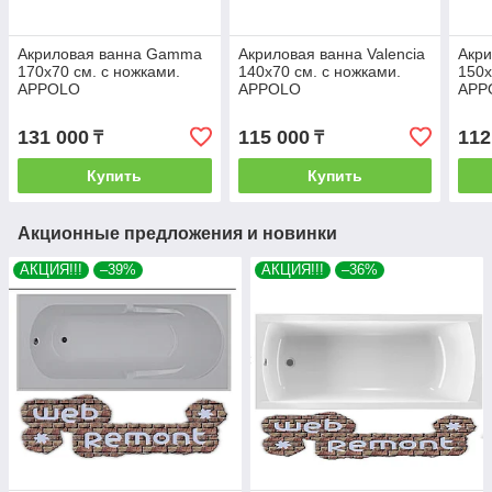
Акриловая ванна Gamma
Акриловая ванна Valencia
Акри
170х70 см. с ножками.
140х70 см. с ножками.
150х
APPOLO
APPOLO
APP
131 000
115 000
112
₸
₸
Купить
Купить
Акционные предложения и новинки
АКЦИЯ!!!
–39%
АКЦИЯ!!!
–36%