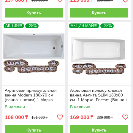
137 000
113 000
₸
₸
199 000 ₸
158 000 ₸
Купить
Купить
АКЦИЯ!!!
–28%
АКЦИЯ МАЙ!!!
–28%
Акриловая прямоугольная
Акриловая прямоугольная
ванна Modern 180х70 см.
ванна Аелита SLIM 180х80
(ванна + ножки) 1 Марка.
см. 1 Марка. Россия (Ванна +
Россия
ножки)
В наличии
В наличии
108 000
169 000
₸
₸
151 000 ₸
236 000 ₸
Купить
Купить