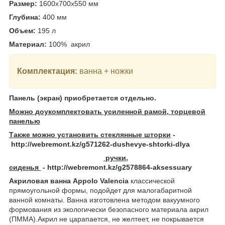
Размер:
1600x700x550
мм
Глубина:
400
мм
Объем:
195
л
Материал:
100% акрил
Комплектация:
ванна + ножки
Панель (экран) приобретается отдельно.
Можно доукомплектовать усиленной рамой, торцевой
панелью
Также можно установить стеклянные шторки
-
http://webremont.kz/g571262-dushevye-shtorki-dlya
ручки,
сиденья
-
http://webremont.kz/g2578864-aksessuary
Акриловая ванна Appolo Valencia
классической
прямоугольной формы, подойдет для малогабаритной
ванной комнаты. Ванна изготовлена методом вакуумного
формования из экологически безопасного материала акрил
(ПММА).Акрил не царапается, не желтеет, не покрывается