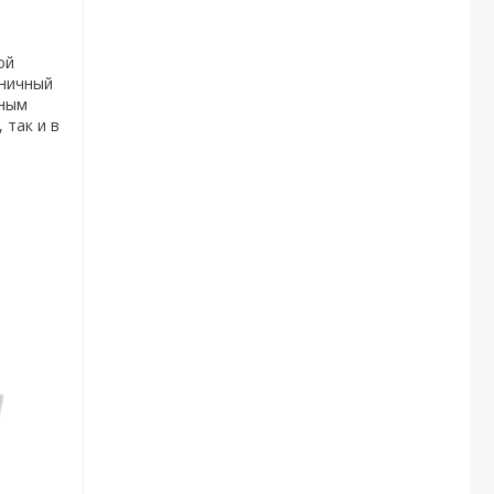
ой
оничный
сным
 так и в