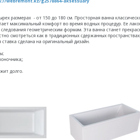
s://webremont.kz/g2578864-aksessuary
ырех размерах - от 150 до 180 см. Просторная ванна классическ
итает максимальный комфорт во время водных процедур. Ее лак
о следования геометрическим формам. Эта ванна станет прекра
тно смотреться как в традиционных сдержанных пространствах,
 ставка сделана на оригинальный дизайн.
ы;
оночника;;
ужит долго.