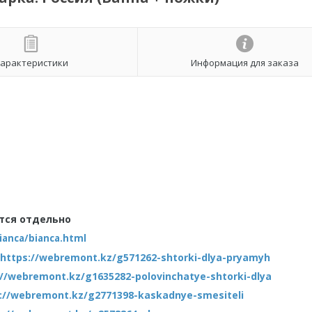
арактеристики
Информация для заказа
ются отдельно
ianca/bianca.html
https://webremont.kz/g571262-shtorki-dlya-pryamyh
://webremont.kz/g1635282-polovinchatye-shtorki-dlya
://webremont.kz/g2771398-kaskadnye-smesiteli