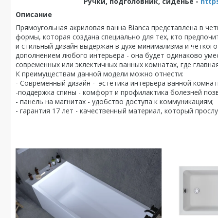
Ручки, подголовник, сиденье -
http
Описание
Прямоугольная акриловая ванна Bianca представлена в чет
формы, которая создана специально для тех, кто предпоч
и стильный дизайн выдержан в духе минимализма и четког
дополнением любого интерьера - она будет одинаково умес
современных или эклектичных ванных комнатах, где главная
К преимуществам данной модели можно отнести:
- Современный дизайн - эстетика интерьера ванной комнат
-поддержка спины - комфорт и профилактика болезней позв
- панель на магнитах - удобство доступа к коммуникациям;
- гарантия 17 лет - качественный материал, который просл