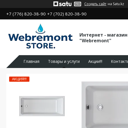
Создать сайт
на Satu.kz
+7 (776) 820-38-90
+7 (702) 820-38-90
Интернет - магазин
"Webremont"
Главная
Товары и услуги
Акции!!!
Контакт
АКЦИЯ!!!