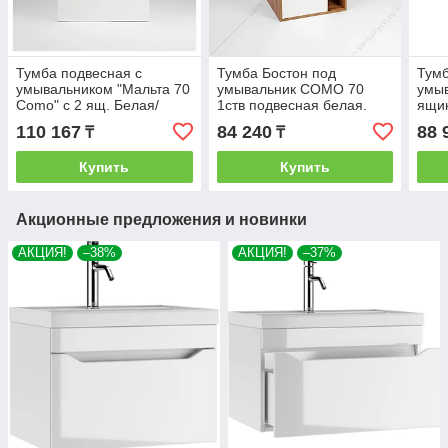
Тумба подвесная с
Тумба Бостон под
Тум
умывальником "Мальта 70
умывальник COMO 70
умы
Como" с 2 ящ. Белая/
1ств подвесная белая.
ящик
Дерево. VIANT
VIANT
VIA
110 167
84 240
88 
₸
₸
Купить
Купить
Акционные предложения и новинки
АКЦИЯ!
–38%
АКЦИЯ!
–37%