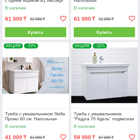
с одним ящиком В1 Айсберг
Напольная
В наличии
В наличии
61 000
61 000
₸
₸
92 000 ₸
92 000 ₸
Купить
Купить
АКЦИЯ!
–33%
АКЦИЯ!
–32%
Тумба с умывальником Stella
Тумба с умывальником
Промо 60 см. Напольная
"Радуга 70 Адель" подвесная
В наличии
В наличии
41 000
59 000
₸
₸
61 000 ₸
87 000 ₸