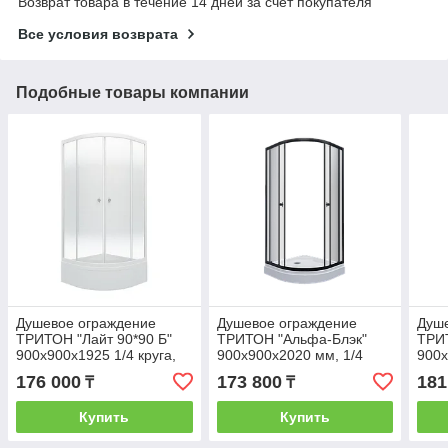
Возврат товара в течение 14 дней за счет покупателя
Все условия возврата
Подобные товары компании
Душевое ограждение
Душевое ограждение
Душ
ТРИТОН "Лайт 90*90 Б"
ТРИТОН "Альфа-Блэк"
ТРИ
900x900x1925 1/4 круга,
900х900х2020 мм, 1/4
900х
глубокий поддон,
круга, низкий поддон (2
круг
176 000
173 800
181
₸
₸
Градиент, Белый (5
места+сифонD90мм)
мес
места+сиф
Купить
Купить