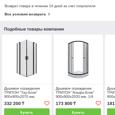
Возврат товара в течение 14 дней за счет покупателя
Все условия возврата
Подобные товары компании
Душевое ограждение
Душевое ограждение
Душ
ТРИТОН "Тау-Блэк"
ТРИТОН "Альфа-Блэк"
ТРИ
900х900х2070 мм,
900х900х2020 мм, 1/4
900х
квадратный поддон (3
круга, низкий поддон (2
круг
332 200
173 800
181
₸
₸
места+сифонD90мм)
места+сифонD90мм)
мес
Купить
Купить