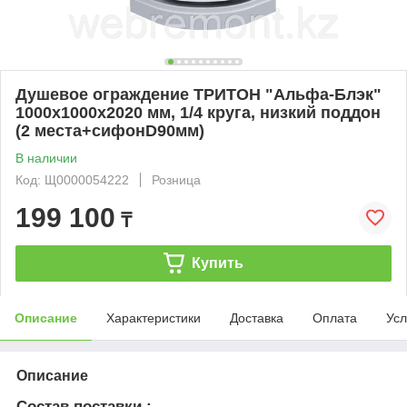
Душевое ограждение ТРИТОН "Альфа-Блэк"
1000х1000х2020 мм, 1/4 круга, низкий поддон
(2 места+сифонD90мм)
В наличии
Код: Щ0000054222
Розница
199 100
₸
Купить
Описание
Характеристики
Доставка
Оплата
Усл
Описание
Состав поставки :