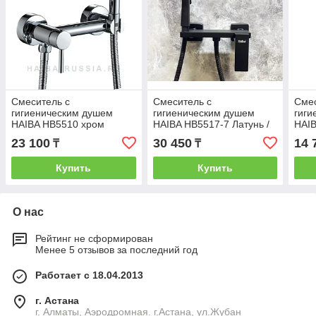
Смеситель с
Смеситель с
Смес
гигиеническим душем
гигиеническим душем
гиги
HAIBA HB5510 хром
HAIBA HB5517-7 Латунь /
HAI
Черный матовый
23 100
30 450
14 
₸
₸
Купить
Купить
О нас
Рейтинг не сформирован
Менее 5 отзывов за последний год
Работает с 18.04.2013
г. Астана
г. Алматы, Аэродромная. г.Астана, ул.Жубан