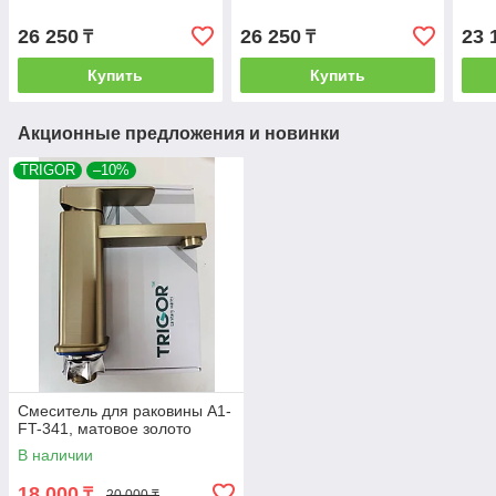
26 250
26 250
23 
₸
₸
Купить
Купить
Акционные предложения и новинки
TRIGOR
–10%
Смеситель для раковины A1-
FT-341, матовое золото
В наличии
18 000
₸
20 000 ₸