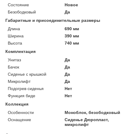
Состояние
Новое
Безободковый
Да
Габаритные и присоединительные размеры
Длина
690 мм
Ширина
390 мм
Высота
740 мм
Комплектация
Унитаз
Да
Бачок
Да
Сиденье с крышкой
Да
Микролифт
Да
Подогрев сиденья
Нет
Функция биде
Нет
Коллекция
Особенности
Моноблок, безободковый
Оснащение
Сиденье Дюропласт,
микролифт