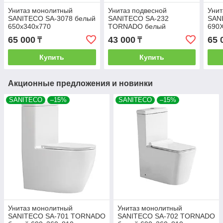
Унитаз монолитный
Унитаз подвесной
Унит
SANITECO SA-3078 белый
SANITECO SA-232
SAN
650x340x770
TORNADO белый
690
490x360x350
65 000
43 000
65 
₸
₸
Купить
Купить
Акционные предложения и новинки
SANITECO
–15%
SANITECO
–15%
Унитаз монолитный
Унитаз монолитный
SANITECO SA-701 TORNADO
SANITECO SA-702 TORNADO