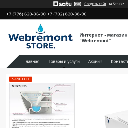
Создать сайт
на Satu.kz
+7 (776) 820-38-90
+7 (702) 820-38-90
Интернет - магазин
"Webremont"
Главная
Товары и услуги
Акции!!!
Контакт
SANITECO