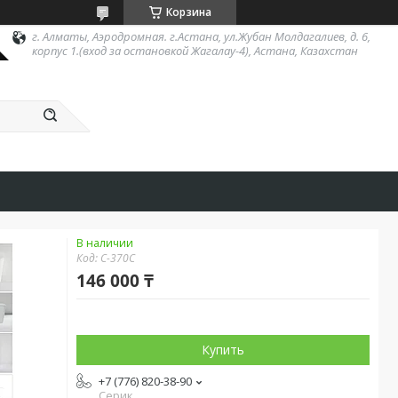
Корзина
г. Алматы, Аэродромная. г.Астана, ул.Жубан Молдагалиев, д. 6,
корпус 1.(вход за остановкой Жагалау-4), Астана, Казахстан
В наличии
Код:
C-370C
146 000 ₸
Купить
+7 (776) 820-38-90
Серик