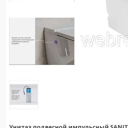
Унитаз подвесной импульсный SANITE