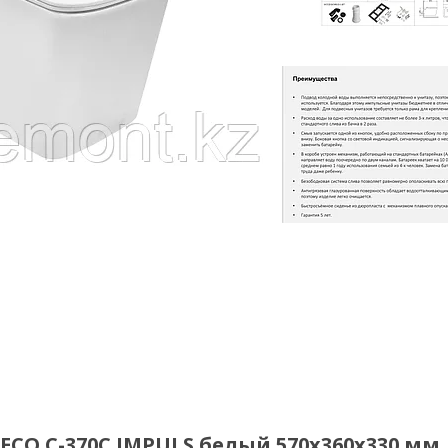
CO C-370C IMPULS белый 570х360х330 мм