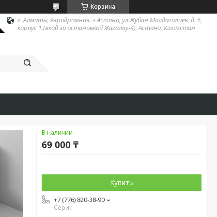
Корзина
г. Алматы, Аэродромная. г.Астана, ул.Жубан Молдагалиев, д. 6,
корпус 1.(вход за остановкой Жагалау-4), Астана, Казахстан
В наличии
69 000 ₸
Купить
+7 (776) 820-38-90
Серик