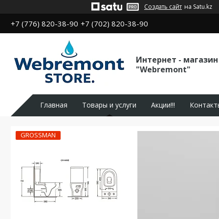
Создать сайт
на Satu.kz
+7 (776) 820-38-90
+7 (702) 820-38-90
Интернет - магазин
"Webremont"
Главная
Товары и услуги
Акции!!!
Контакт
GROSSMAN