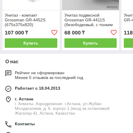
Унитаз - компакт
Унитаз подвесной
Унит
Grossman GR-4452S
Grossman GR-4411S
GR-
(675x375x820)
(безободковый, с тонким
сиденьем)
107 000
68 000
118
₸
₸
Купить
Купить
О нас
Рейтинг не сформирован
Менее 5 отзывов за последний год
Работает с 18.04.2013
г. Астана
г. Алматы, Аэродромная. г.Астана, ул.Жубан
Молдагалиев, д. 6, корпус 1.(вход за остановкой
Жагалау-4), Астана, Казахстан
Контакты