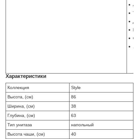
Ан
То
Дв
Гр
Си
.
Характеристики
Коллекция
Style
Высота, (см)
86
Ширина, (см)
38
Глубина, (см)
63
Тип унитаза
напольный
Высота чаши, (см)
40