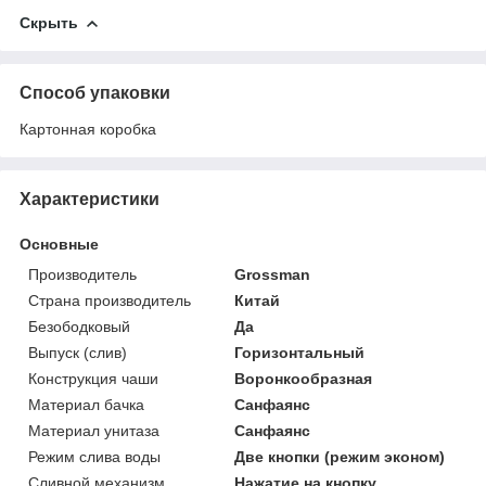
Скрыть
Способ упаковки
Картонная коробка
Характеристики
Основные
Производитель
Grossman
Страна производитель
Китай
Безободковый
Да
Выпуск (слив)
Горизонтальный
Конструкция чаши
Воронкообразная
Материал бачка
Санфаянс
Материал унитаза
Санфаянс
Режим слива воды
Две кнопки (режим эконом)
Сливной механизм
Нажатие на кнопку