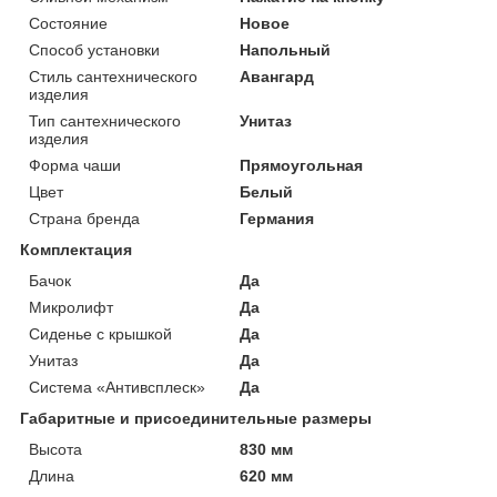
Состояние
Новое
Способ установки
Напольный
Стиль сантехнического
Авангард
изделия
Тип сантехнического
Унитаз
изделия
Форма чаши
Прямоугольная
Цвет
Белый
Страна бренда
Германия
Комплектация
Бачок
Да
Микролифт
Да
Сиденье с крышкой
Да
Унитаз
Да
Система «Антивсплеск»
Да
Габаритные и присоединительные размеры
Высота
830 мм
Длина
620 мм