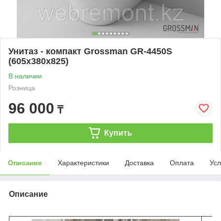
Унитаз - компакт Grossman GR-4450S
(605x380x825)
В наличии
Розница
96 000
₸
Купить
Описание
Характеристики
Доставка
Оплата
Усл
Описание