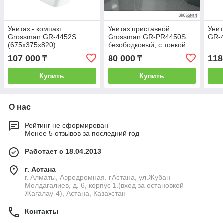
Унитаз - компакт
Унитаз приставной
Унит
Grossman GR-4452S
Grossman GR-PR4450S
GR-
(675x375x820)
безободковый, с тонкой
крышкой
107 000
80 000
118
₸
₸
Купить
Купить
О нас
Рейтинг не сформирован
Менее 5 отзывов за последний год
Работает с 18.04.2013
г. Астана
г. Алматы, Аэродромная. г.Астана, ул.Жубан
Молдагалиев, д. 6, корпус 1.(вход за остановкой
Жагалау-4), Астана, Казахстан
Контакты