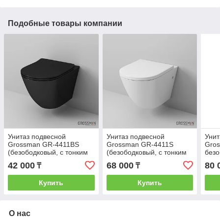
Подобные товары компании
Унитаз подвесной
Унитаз подвесной
Унит
Grossman GR-4411BS
Grossman GR-4411S
Gro
(безободковый, с тонким
(безободковый, с тонким
безо
сиденьем) (черный)
сиденьем)
кры
42 000
68 000
80 
₸
₸
Купить
Купить
О нас