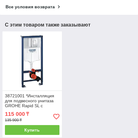
Все условия возврата
С этим товаром также заказывают
38721001 *Инсталляция
для подвесного унитаза
GROHE Rapid SL с
панелью смыва Skate
115 000
₸
Cosmo,комплект 3-1
135 900 ₸
Купить