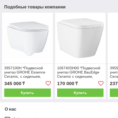
Подобные товары компании
3957100H *Подвесной
106740SH00 *Подвесной
3955
унитаз GROHE Essence
унитаз GROHE BauEdge
уни
Ceramic, с сиденьем,
Ceramic с сиденьем,
Cera
альпин-белый
альпин-белый
аль
345 000
170 000
237
₸
₸
Купить
Купить
О нас