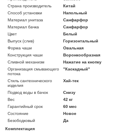
Страна производитель
Китай
Способ установки
Напольный
Материал унитаза
Санфарфор
Материал бачка
Санфарфор
Цвет
Белый
Выпуск (слив)
Горизонтальный
Форма чаши
Овальная
Конструкция чаши
Воронкообразная
Сливной механизм
Нажатие на кнопку
Организация смывающего
"Каскадный"
потока
Стиль сантехнического
Хай-тек
изделия
Подвод воды в бачок
Снизу
Вес
42 кг
Гарантийный срок
60 мес
Состояние
Новое
Безободковый
Да
Комплектация