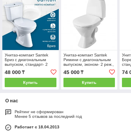
Унитаз-компакт Santek
Унитаз-компакт Santek
Унит
Бриз с диагональным
Римини с диагональным
Боре
выпуском, стандарт- 2
выпуском, эконом- 2 реж.,
стан
реж., дюропласт,
полипропилен,
дюро
48 000
45 000
74 
₸
₸
1WH302138
1WH501523
мик
Купить
Купить
О нас
Рейтинг не сформирован
Менее 5 отзывов за последний год
Работает с 18.04.2013