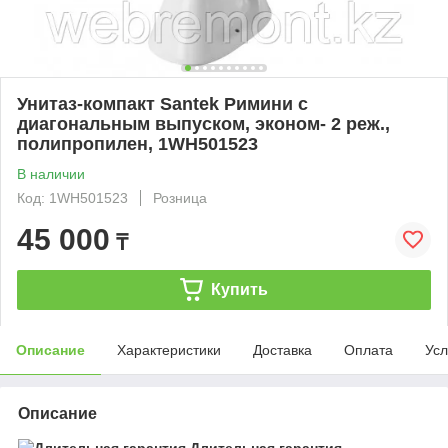
Унитаз-компакт Santek Римини с
диагональным выпуском, эконом- 2 реж.,
полипропилен, 1WH501523
В наличии
Код: 1WH501523
Розница
45 000
₸
Купить
Описание
Характеристики
Доставка
Оплата
Усл
Описание
Длительная гарантия