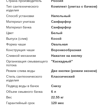
Страна производитель
Россия
Тип сантехнического
Комплект (унитаз с бачком)
изделия
Способ установки
Напольный
Материал унитаза
Санфарфор
Материал бачка
Санфарфор
Цвет
Белый
Выпуск (слив)
Косой
Форма чаши
Овальная
Конструкция чаши
Воронкообразная
Сливной механизм
Нажатие на кнопку
Организация смывающего
"Каскадный"
потока
Режим слива воды
Две кнопки (режим эконом)
Стиль сантехнического
Классический
изделия
Подвод воды в бачок
Снизу
Объем смывного бачка
6 л
Вес
22.55 кг
Гарантийный срок
120 мес