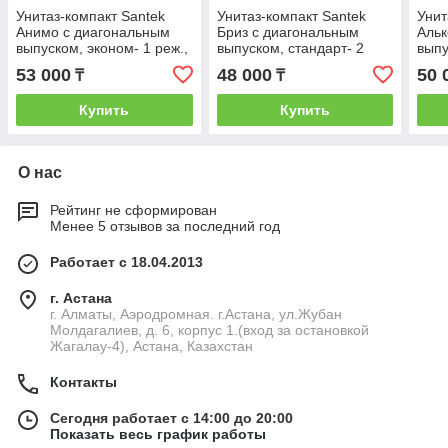
Унитаз-компакт Santek
Унитаз-компакт Santek
Унит
Анимо с диагональным
Бриз с диагональным
Альк
выпуском, эконом- 1 реж.,
выпуском, стандарт- 2
выпу
полипропилен,
реж., дюропласт,
пол
53 000
48 000
50 
₸
₸
1WH110032
1WH302138
ант
Купить
Купить
О нас
Рейтинг не сформирован
Менее 5 отзывов за последний год
Работает с 18.04.2013
г. Астана
г. Алматы, Аэродромная. г.Астана, ул.Жубан
Молдагалиев, д. 6, корпус 1.(вход за остановкой
Жагалау-4), Астана, Казахстан
Контакты
Сегодня работает с 14:00 до 20:00
Показать весь график работы