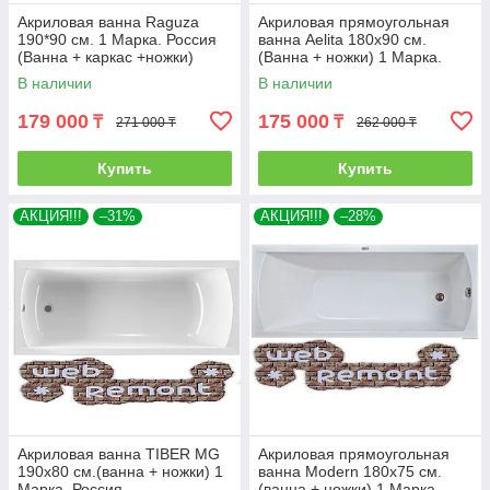
Акриловая ванна Raguza
Акриловая прямоугольная
190*90 см. 1 Марка. Россия
ванна Aelita 180х90 см.
(Ванна + каркас +ножки)
(Ванна + ножки) 1 Марка.
Россия
В наличии
В наличии
179 000
175 000
₸
₸
271 000 ₸
262 000 ₸
Купить
Купить
АКЦИЯ!!!
–31%
АКЦИЯ!!!
–28%
Акриловая ванна TIBER MG
Акриловая прямоугольная
190х80 см.(ванна + ножки) 1
ванна Modern 180х75 см.
Марка. Россия
(ванна + ножки) 1 Марка.