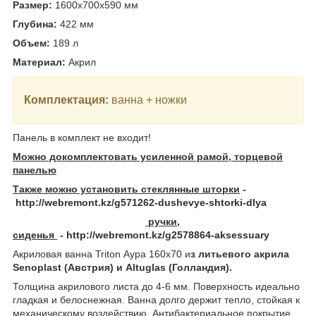
Размер:
1600x700x590
мм
Глубина:
422
мм
Объем:
189
л
Материал:
Акрил
Комплектация:
ванна + ножки
Панель в комплект не входит!
Можно докомплектовать усиленной рамой, торцевой
панелью
Также можно установить стеклянные шторки
-
http://webremont.kz/g571262-dushevye-shtorki-dlya
ручки,
сиденья
-
http://webremont.kz/g2578864-aksessuary
Акриловая ванна Triton Аура 160x70 и
з литьевого акрила
Senoplast (Австрия) и Altuglas (Голландия).
Толщина акрилового листа до 4-6 мм. Поверхность идеально
гладкая и белоснежная. Ванна долго держит тепло, стойкая к
механическому воздействию. Антибактериальное покрытие