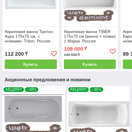
Акриловая ванна Тритон
Акриловая ванна TIBER
Акри
Аура 170х70 см. с
175х70 см.(ванна + ножки)
Евро
ножками. Triton. Россия
1 Марка. Россия
ножк
108 000
₸
112 200
89 
₸
140 000 ₸
Купить
Купить
Акционные предложения и новинки
АКЦИЯ!!!
–39%
АКЦИЯ!!!
–36%