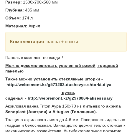
Размер:
1500x700x560
мм
Глубина:
435
мм
Объем:
174
л
Материал:
Акрил
Комплектация:
ванна + ножки
Панель в комплект не входит!
Можно докомплектовать усиленной рамой, торцевой
панелью
Также можно установить стеклянные шторки
-
http://webremont.kz/g571262-dushevye-shtorki-dlya
ручки,
сиденья
-
http://webremont.kz/g2578864-aksessuary
Акриловая ванна Triton Аура 150x70 и
з литьевого акрила
Senoplast (Австрия) и Altuglas (Голландия).
Толщина акрилового листа до 4-6 мм. Поверхность идеально
гладкая и белоснежная. Ванна долго держит тепло, стойкая к
механическому воздействию. Антибактериальное покрытие