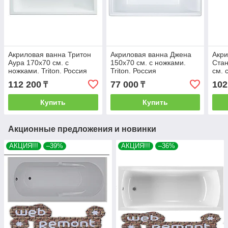
Акриловая ванна Тритон
Акриловая ванна Джена
Акри
Аура 170х70 см. с
150х70 см. с ножками.
Стан
ножками. Triton. Россия
Triton. Россия
см. 
Росс
112 200
77 000
102
₸
₸
Купить
Купить
Акционные предложения и новинки
АКЦИЯ!!!
–39%
АКЦИЯ!!!
–36%