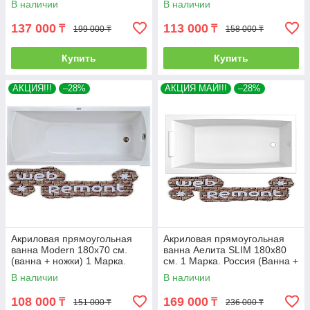
В наличии
В наличии
137 000
113 000
₸
₸
199 000 ₸
158 000 ₸
Купить
Купить
АКЦИЯ!!!
–28%
АКЦИЯ МАЙ!!!
–28%
Акриловая прямоугольная
Акриловая прямоугольная
ванна Modern 180х70 см.
ванна Аелита SLIM 180х80
(ванна + ножки) 1 Марка.
см. 1 Марка. Россия (Ванна +
Россия
ножки)
В наличии
В наличии
108 000
169 000
₸
₸
151 000 ₸
236 000 ₸