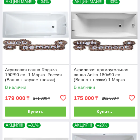
АКЦИЯ МАЙ!!!
–34%
АКЦИЯ МАЙ!!!
–33%
Акриловая ванна Raguza
Акриловая прямоугольная
190*90 см. 1 Марка. Россия
ванна Aelita 180х90 см.
(Ванна + каркас +ножки)
(Ванна + ножки) 1 Марка.
Россия
В наличии
В наличии
179 000
175 000
₸
₸
271 000 ₸
262 000 ₸
Купить
Купить
АКЦИЯ!!!
–31%
АКЦИЯ!!!
–28%