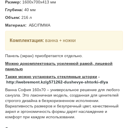
Размер:
1600x700x413
мм
Глубина:
40
мм
Объем:
216
л
Материал:
АБС/ПММА
Комплектация:
ванна + ножки
Панель (экран) приобретается отдельно.
Можно докомплектовать усиленной рамой, лицевой
панелью
Также можно установить стеклянные шторки
-
http://webremont.kz/g571262-dushevye-shtorki-dlya
Ванна София 160х70 – универсальное решение для любого
санузла. Это лаконичная модель, созданная для ценителей
строгого дизайна в безукоризненном исполнении.
Вариативность размеров и безупречный цвет, качественный
акрил и эргономичность формы дарят наслаждение и
комфорт при каждом использовании.