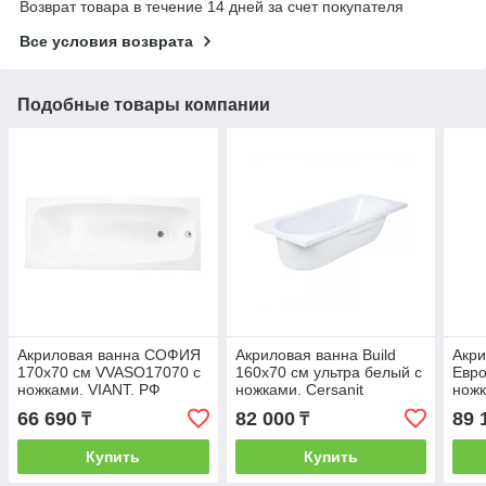
Возврат товара в течение 14 дней за счет покупателя
Все условия возврата
Подобные товары компании
Акриловая ванна СОФИЯ
Акриловая ванна Build
Акри
170х70 см VVASO17070 с
160х70 см ультра белый с
Евро
ножками. VIANT. РФ
ножками. Cersanit
ножк
66 690
82 000
89 
₸
₸
Купить
Купить