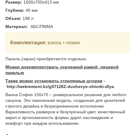
Размер:
1500x700x413
мм
Глубина:
40
мм
Объем:
198
л
Материал:
АБС/ПММА
Комплектация:
ванна + ножки
Панель (экран) приобретается отдельно.
Можно докомплектовать усиленной рамой, лицевой
панелью
Также можно установить стеклянные шторки
-
http://webremont.kz/g571262-dushevye-shtorki-dlya
Ванна София 150х70 – универсальное решение для любого
санузла. Это лаконичная модель, созданная для ценителей
строгого дизайна в безукоризненном исполнении.
Вариативность размеров и безупречный цвет, качественный
акрил и эргономичность формы дарят наслаждение и
комфорт при каждом использовании.