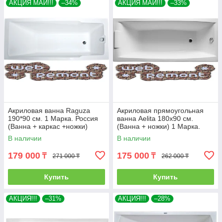
АКЦИЯ МАЙ!!!
–34%
АКЦИЯ МАЙ!!!
–33%
Акриловая ванна Raguza
Акриловая прямоугольная
190*90 см. 1 Марка. Россия
ванна Aelita 180х90 см.
(Ванна + каркас +ножки)
(Ванна + ножки) 1 Марка.
Россия
В наличии
В наличии
179 000
175 000
₸
₸
271 000 ₸
262 000 ₸
Купить
Купить
АКЦИЯ!!!
–31%
АКЦИЯ!!!
–28%