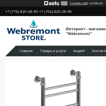
Создать сайт
на Satu.kz
+7 (776) 820-38-90
+7 (702) 820-38-90
Интернет - магазин
"Webremont"
Главная
Товары и услуги
Акции!!!
Контакт