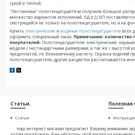
сухой и теплой.
"Лестничные" полотенцесушители получили большое распр
множество вариантов исполнений. ЛД (г2) ВП поставляютс
смотрящейся не только на полотенцесушителе, но и на фон
Купить
электрические
и
водяные полотенцесушители
всех д
оформить специальный заказ.
Примечание: количество 
покупателей:
Полотенцесушители: электрические; окрашенн
модели с нестандартными размерами; а так же с высотой из
предоплатой, по безналичному расчету. Окраска изделий п
полотенцесушителя, другие расцветки рассчитываются инач
Статьи.
Полезная
Статьи
Инструкци
Наш интернет-магазин предлагает Вашему вниманию акри
хотим предложить Вам обратить свой взгляд на красивую и