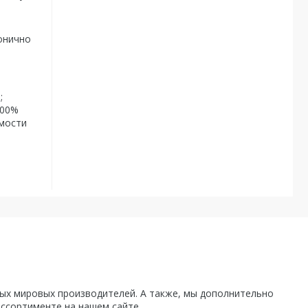
онично
;
100%
имости
х мировых производителей. А также, мы дополнительно
ассортименте на нашем сайте.