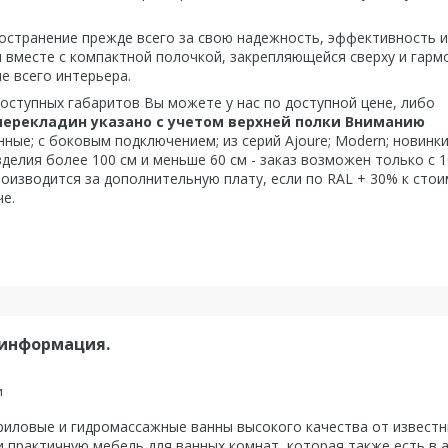
остранение прежде всего за свою надежность, эффективность и
я вместе с компактной полочкой, закрепляющейся сверху и гарм
е всего интерьера.
оступных габаритов Вы можете у нас по доступной цене, либо
перекладин указано с учетом верхней полки
Вниманию
ые; с боковым подключением; из серий Ajoure; Modern; новинки
делия более 100 см и меньше 60 см - заказ возможен только с 
роизводится за дополнительную плату, если по RAL + 30% к сто
е.
 информация.
и
ловые и гидромассажные ванны высокого качества от известны
 практичную мебель для ванных комнат, которая также есть в 