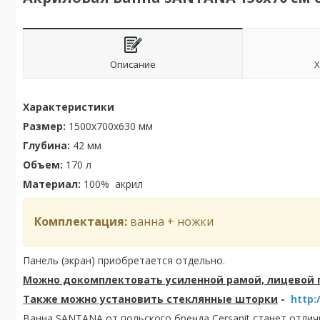
Описание
Х
Характеристики
Размер:
1500x700x630
мм
Глубина:
42
мм
Объем:
170
л
Материал:
100% акрил
Комплектация:
ванна + ножки
Панель (экран) приобретается отдельно.
Можно докомплектовать усиленной рамой, лицевой
Также можно установить стеклянные шторки
-
http:
Ванна SANTANA от польского бренда Cersanit станет отли