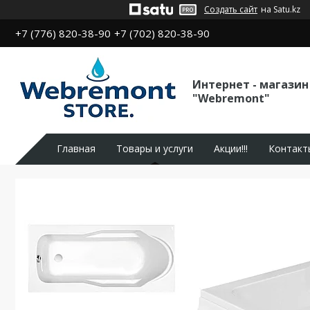
Создать сайт
на Satu.kz
+7 (776) 820-38-90
+7 (702) 820-38-90
Интернет - магазин
"Webremont"
Главная
Товары и услуги
Акции!!!
Контакт