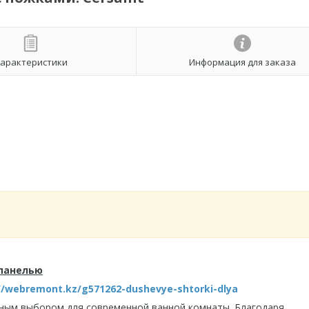
арактеристики
Информация для заказа
 панелью
//webremont.kz/g571262-dushevye-shtorki-dlya
чным выбором для современной ванной комнаты. Благодаря