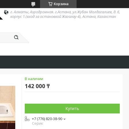
Корзина
г. Алматы, Аэродромная. г.Астана, ул.Жубан Молдагалиев, д. 6,
корпус 1.(вход за остановкой Жагалау-4), Астана, Казахстан
В наличии
142 000 ₸
Купить
+7 (776) 820-38-90
Серик