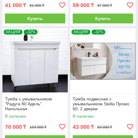
41 000
59 000
₸
₸
61 000 ₸
87 000 ₸
Купить
Купить
АКЦИЯ!
–32%
АКЦИЯ!
–32%
Тумба с умывальником
Тумба подвесная с
"Радуга 80 Адель".
умывальником Stella Промо
Напольная
60, 2 дверки
В наличии
В наличии
70 000
43 000
₸
₸
103 000 ₸
63 000 ₸