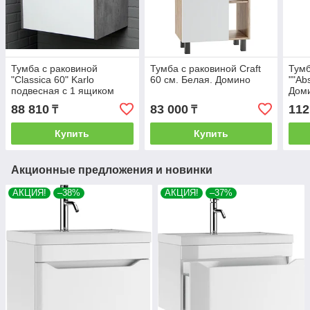
Тумба с раковиной
Тумба с раковиной Craft
Тумб
"Classica 60" Karlo
60 см. Белая. Домино
""Ab
подвесная с 1 ящиком
Дом
Бетон Домино
88 810
83 000
112
₸
₸
Купить
Купить
Акционные предложения и новинки
АКЦИЯ!
–38%
АКЦИЯ!
–37%