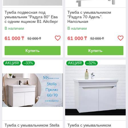
Тумба подвесная под
Тумба с умывальником
умывальник "Радуга 80" Ева
"Радуга 70 Адель".
с одним ящиком В1 Айсберг
Напольная
В наличии
В наличии
61 000
61 000
₸
₸
92 000 ₸
92 000 ₸
Купить
Купить
АКЦИЯ!
–33%
АКЦИЯ!
–32%
Тумба с умывальником Stella
Тумба с умывальником