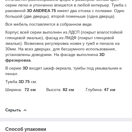
серии легко и утонченно впишется в любой интерьер. Тумба с
раковиной
3D ANDREA 75
имеет два отсека с полками. Один
большой (две дверцы), второй поменьше (одна дверца).
Вся мебель поставляется в собранном виде.
Корпус всей серии выполнен из ЛДСП (покрыт влагостойкой
глянцевой эмалью), фасад из ЛМДФ (покрыт глянцевой
эмалью). Возможна регулировка ножек у тумб и пенала на
30мм. На всех дверцах, для бесшумного использования,
установлены доводчики. На фасаде выполнена
3D
фрезеровка
.
В серию
3D
входят шкаф-зеркала, тумбы под умывальник и
пенал.
Тумба
3D 75
см:
Ширина:
72 см
Высота:
82 см
Глубина:
47 см
Скрыть
Способ упаковки