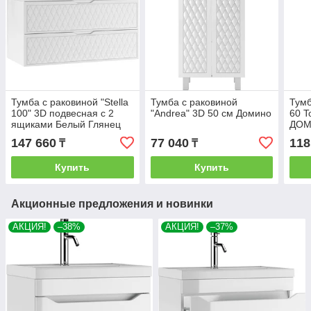
Тумба с раковиной "Stella
Тумба с раковиной
Тумб
100" 3D подвесная с 2
"Andrea" 3D 50 см Домино
60 T
ящиками Белый Глянец
ДО
Домино
147 660
77 040
118
₸
₸
Купить
Купить
Акционные предложения и новинки
АКЦИЯ!
–38%
АКЦИЯ!
–37%