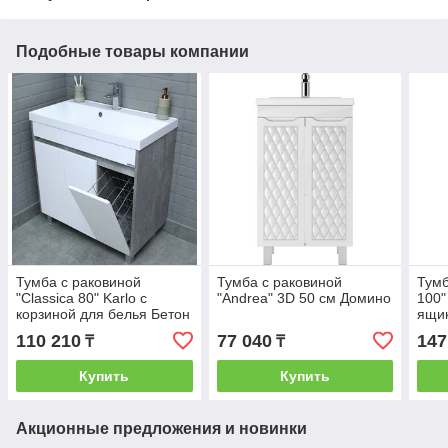
Подобные товары компании
Тумба с раковиной
Тумба с раковиной
Тумб
"Classica 80" Karlo с
"Andrea" 3D 50 см Домино
100"
корзиной для белья Бетон
ящи
Домино
Дом
110 210
77 040
147
₸
₸
Купить
Купить
Акционные предложения и новинки