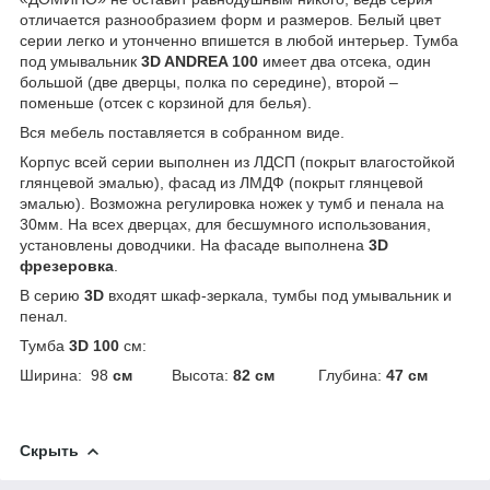
отличается разнообразием форм и размеров. Белый цвет
серии легко и утонченно впишется в любой интерьер. Тумба
под умывальник
3D ANDREA 100
имеет два отсека, один
большой (две дверцы, полка по середине), второй –
поменьше (отсек с корзиной для белья).
Вся мебель поставляется в собранном виде.
Корпус всей серии выполнен из ЛДСП (покрыт влагостойкой
глянцевой эмалью), фасад из ЛМДФ (покрыт глянцевой
эмалью). Возможна регулировка ножек у тумб и пенала на
30мм. На всех дверцах, для бесшумного использования,
установлены доводчики. На фасаде выполнена
3D
фрезеровка
.
В серию
3D
входят шкаф-зеркала, тумбы под умывальник и
пенал.
Тумба
3D 100
см:
Ширина: 98
см
Высота:
82 см
Глубина:
47 см
Скрыть