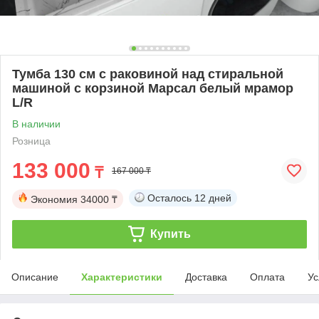
Тумба 130 см с раковиной над стиральной
машиной с корзиной Марсал белый мрамор
L/R
В наличии
Розница
133 000
₸
167 000 ₸
Осталось
12 дней
Экономия
34000 ₸
Купить
Описание
Характеристики
Доставка
Оплата
Ус