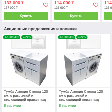
корзиной Марсал чёрный
над стиральной машиной.
над 
133 000
114 000
114
₸
₸
мрамор L/R
РФ
РФ
167 000 ₸
136 000 ₸
136 0
Купить
Купить
Акционные предложения и новинки
АКЦИЯ!!!
–29%
АКЦИЯ!!!
–29%
Тумба Амелия Стелла 120
Тумба Амелия Стелла 120
см. с раковиной и
см с раковиной и
столешницей правая над
столешницей левая над
стиральной машиной. РФ
стиральной машиной. РФ
В наличии
В наличии