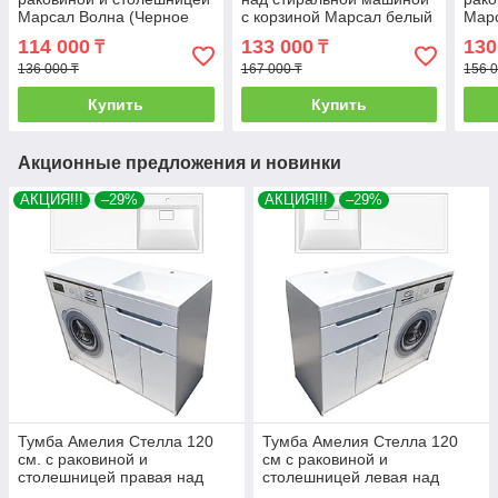
Марсал Волна (Черное
с корзиной Марсал белый
Марс
золото) левая над
мрамор L/R
стир
114 000
133 000
130
₸
₸
стиральной машиной. РФ
136 000 ₸
167 000 ₸
156 0
Купить
Купить
Акционные предложения и новинки
АКЦИЯ!!!
–29%
АКЦИЯ!!!
–29%
Тумба Амелия Стелла 120
Тумба Амелия Стелла 120
см. с раковиной и
см с раковиной и
столешницей правая над
столешницей левая над
стиральной машиной. РФ
стиральной машиной. РФ