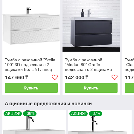
Тумба с раковиной "Stella
Тумба с раковиной
Тумб
100" 3D подвесная с 2
"Moduo 80" Graffo
"Cla
ящиками Белый Глянец
подвесная с 2 ящиками
подв
Домино
Графит Домино
Бел
147 660
142 000
117
₸
₸
Купить
Купить
Акционные предложения и новинки
АКЦИЯ!
–38%
АКЦИЯ!
–37%