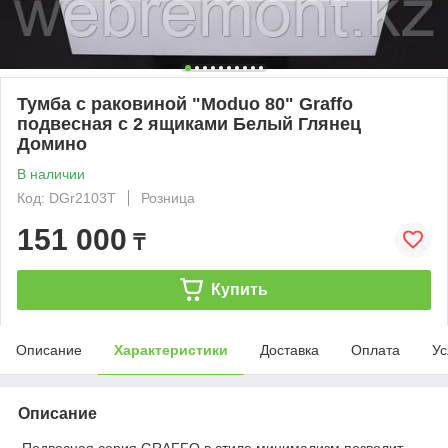
Тумба с раковиной "Moduo 80" Graffo
подвесная с 2 ящиками Белый Глянец
Домино
В наличии
Код: DGr2103T
Розница
151 000
₸
Купить
Описание
Характеристики
Доставка
Оплата
Ус
Описание
Подвесная серия GRAFFO в стиле минимализм позволит