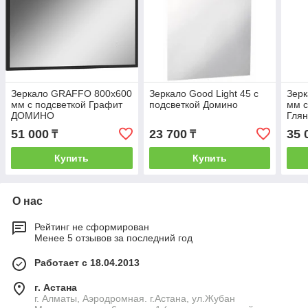
Зеркало GRAFFO 800х600
Зеркало Good Light 45 с
Зер
мм с подсветкой Графит
подсветкой Домино
мм с
ДОМИНО
Гля
51 000
23 700
35 
₸
₸
Купить
Купить
О нас
Рейтинг не сформирован
Менее 5 отзывов за последний год
Работает с 18.04.2013
г. Астана
г. Алматы, Аэродромная. г.Астана, ул.Жубан