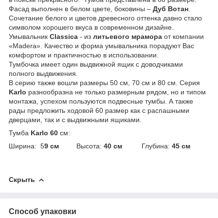
Фасад выполнен в белом цвете, боковины –
Дуб Вотан
.
Сочетание белого и цветов древесного оттенка давно стало
символом хорошего вкуса в современном дизайне.
Умывальник
Classica
- из
литьевого мрамора
от компании
«Madera». Качество и форма умывальника порадуют Вас
комфортом и практичностью в использовании.
Тумбочка имеет один выдвижной ящик с доводчиками
полного выдвижения.
В серию также вошли размеры 50 см, 70 см и 80 см. Серия
Karlo
разнообразна не только размерным рядом, но и типом
монтажа, успехом пользуются подвесные тумбы. А также
рады предложить ходовой 60 размер как с распашными
дверцами, так и с выдвижными ящиками.
Тумба
Karlo 60
см:
Ширина: 5
9 см
Высота:
40 см
Глубина:
45 см
Скрыть
Способ упаковки