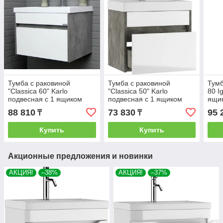
Тумба с раковиной
Тумба с раковиной
Тумб
"Classica 60" Karlo
"Classica 50" Karlo
80 I
подвесная с 1 ящиком
подвесная с 1 ящиком
ящик
Бетон Домино
Бетон Домино
ДО
88 810
73 830
95 
₸
₸
Купить
Купить
Акционные предложения и новинки
АКЦИЯ!
–38%
АКЦИЯ!
–37%