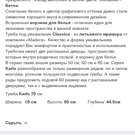
Бетон
.
Сочетание белого и цветов графитового оттенка давно стали
символом хорошего вкуса в современном дизайне.
Встроенная
корзина для белья
- отличная идея для
экономии пространства в ванной комнате.
Тумба под умывальник
Classica
- из
литьевого мрамора
от
компании «Madera». Качество и форма умывальника
порадуют Вас комфортом и практичностью в использование.
Тумбочка имеет две распашных дверцы, пространство
которых внутри разделено полкой, и корзину для белья.
В серию также вошли размеры 50 см, 60 см и 80 см. Серия
Karlo
разнообразна не только размерным рядом, но и типом
монтажа, успехом пользуются подвесные тумбы. А также
рады предложить ходовой 60 размер как с распашными
дверцами, так и с выдвижными ящиками.
Тумба
Karlo 70
см:
Ширина: 6
9 см
Высота:
80 см
Глубина:
44.5см
Скрыть