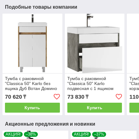
Подобные товары компании
Тумба с раковиной
Тумба с раковиной
Тумб
"Classica 50" Karlo без
"Classica 50" Karlo
"Cla
ящика Дуб Вотан Домино
подвесная с 1 ящиком
корз
Бетон Домино
Дом
70 620
73 830
110
₸
₸
Купить
Купить
Акционные предложения и новинки
АКЦИЯ!
–38%
АКЦИЯ!
–37%