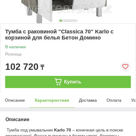
Тумба с раковиной "Classica 70" Karlo с
корзиной для белья Бетон Домино
В наличии
Розница
102 720
₸
Купить
Описание
Характеристики
Доставка
Оплата
Ус
Описание
Тумба под умывальник
Karlo 70
– конечная цель в поиске
прекрасного! Фасад выполнен в белом цвете, боковины –