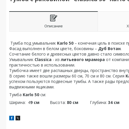
Описание
Х
Тумба под умывальник
Karlo 50
– конечная цель в поиске п
Фасад выполнен в белом цвете, боковины –
Дуб Вотан
.
Сочетание белого и древесных цветов давно стало символ
Умывальник
Classica
- из
литьевого мрамора
от компани
практичностью в использовании.
Тумбочка имеет две распашных дверцы, пространство внут
В серию также вошли размеры 60 см, 70 см и 80 см. Серия
K
успехом пользуются подвесные тумбы. А также рады предло
выдвижными ящиками.
Тумба
Karlo 50
см:
Ширина: 4
9 см
Высота:
80 см
Глубина:
34 см