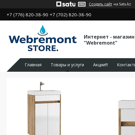
Создать сайт
на Satu.kz
+7 (776) 820-38-90
+7 (702) 820-38-90
Интернет - магазин
"Webremont"
Главная
Товары и услуги
Акции!!!
Контакт