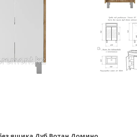
o без ящика Дуб Вотан Домино