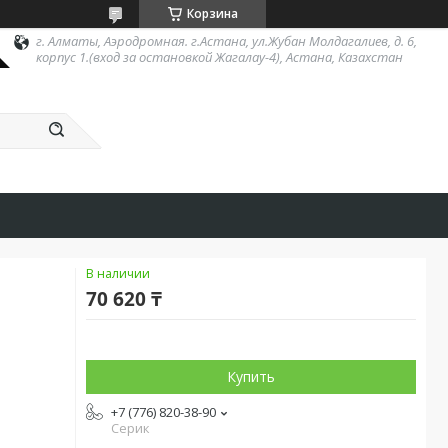
Корзина
г. Алматы, Аэродромная. г.Астана, ул.Жубан Молдагалиев, д. 6,
корпус 1.(вход за остановкой Жагалау-4), Астана, Казахстан
В наличии
70 620 ₸
Купить
+7 (776) 820-38-90
Серик