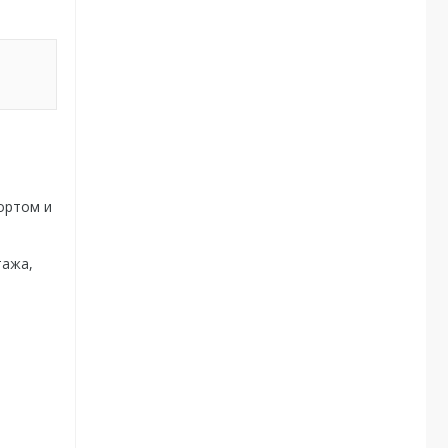
ортом и
тажа,