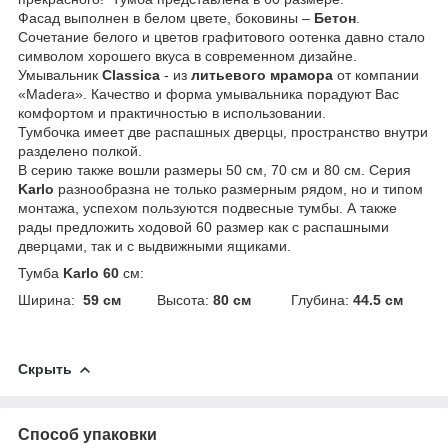
Фасад выполнен в белом цвете, боковины –
Бетон
.
Сочетание белого и цветов графитового оотенка давно стало
символом хорошего вкуса в современном дизайне.
Умывальник
Classica
- из
литьевого мрамора
от компании
«Madera». Качество и форма умывальника порадуют Вас
комфортом и практичностью в использовании.
Тумбочка имеет две распашных дверцы, пространство внутри
разделено полкой.
В серию также вошли размеры 50 см, 70 см и 80 см. Серия
Karlo
разнообразна не только размерным рядом, но и типом
монтажа, успехом пользуются подвесные тумбы. А также
рады предложить ходовой 60 размер как с распашными
дверцами, так и с выдвижными ящиками.
Тумба
Karlo 60
см:
Ширина:
59 см
Высота:
80 см
Глубина:
44.5 см
Скрыть
Способ упаковки