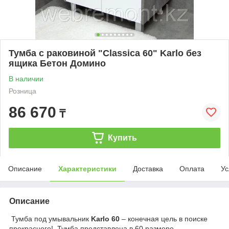
Тумба с раковиной "Classica 60" Karlo без
ящика Бетон Домино
В наличии
Розница
86 670
₸
Купить
Описание
Характеристики
Доставка
Оплата
Ус
Описание
Тумба под умывальник
Karlo 60
– конечная цель в поиске
прекрасного! Тумба представлена в 60 размере.