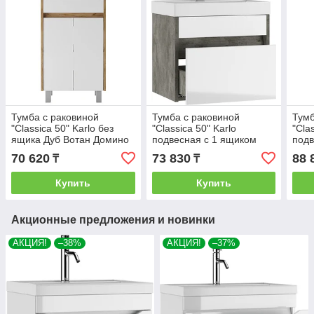
Тумба с раковиной
Тумба с раковиной
Тумб
"Classica 50" Karlo без
"Classica 50" Karlo
"Cla
ящика Дуб Вотан Домино
подвесная с 1 ящиком
подв
Бетон Домино
Бет
70 620
73 830
88 
₸
₸
Купить
Купить
Акционные предложения и новинки
АКЦИЯ!
–38%
АКЦИЯ!
–37%