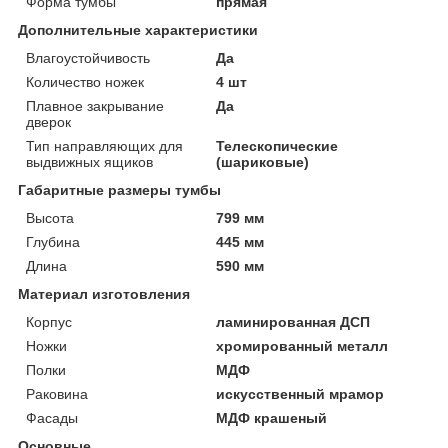
Форма тумбы
прямая
Дополнительные характеристики
Влагоустойчивость
Да
Количество ножек
4 шт
Плавное закрывание
Да
дверок
Тип направляющих для
Телескопические
выдвижных ящиков
(шариковые)
Габаритные размеры тумбы
Высота
799 мм
Глубина
445 мм
Длина
590 мм
Материал изготовления
Корпус
ламинированная ДСП
Ножки
хромированный металл
Полки
МДФ
Раковина
искусственный мрамор
Фасады
МДФ крашеный
Основные