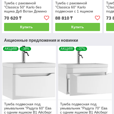
Тумба с раковиной
Тумба с раковиной
Тумб
"Classica 50" Karlo без
"Classica 60" Karlo
"Cla
ящика Дуб Вотан Домино
подвесная с 1 ящиком
подв
Бетон Домино
Бет
70 620
88 810
73 
₸
₸
Купить
Купить
Акционные предложения и новинки
АКЦИЯ!
–38%
АКЦИЯ!
–37%
Тумба подвесная под
Тумба подвесная под
умывальник "Радуга 60" Ева
умывальник "Радуга 70" Ева
с одним ящиком В1 Айсберг
с одним ящиком В1 Айсберг