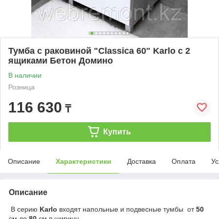
Тумба с раковиной "Classica 60" Karlo с 2
ящиками Бетон Домино
В наличии
Розница
116 630
₸
Купить
Описание
Характеристики
Доставка
Оплата
Ус
Описание
В серию
Karlo
входят напольные и подвесные тумбы от
50
см до
80
см в ширину.