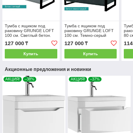
Тумба с ящиком под
Тумба с ящиком под
Тумб
раковину GRUNGE LOFT
раковину GRUNGE LOFT
рак
100 см. Светлый бетон.
100 см. Темно-серый
80 с
бетон.
127 000
127 000
114
₸
₸
Купить
Купить
Акционные предложения и новинки
АКЦИЯ!
–38%
АКЦИЯ!
–37%