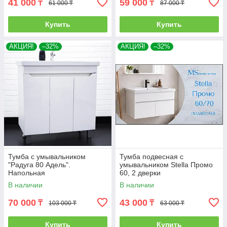
41 000
59 000
₸
₸
61 000 ₸
87 000 ₸
Купить
Купить
АКЦИЯ!
–32%
АКЦИЯ!
–32%
Тумба с умывальником
Тумба подвесная с
"Радуга 80 Адель".
умывальником Stella Промо
Напольная
60, 2 дверки
В наличии
В наличии
70 000
43 000
₸
₸
103 000 ₸
63 000 ₸
Купить
Купить