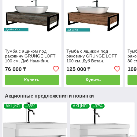
Тумба с ящиком под
Тумба с ящиком под
Тумб
раковину GRUNGE LOFT
раковину GRUNGE LOFT
рак
100 см. Дуб Намибия.
100 см. Дуб Вотан.
80 с
76 000
125 000
109
₸
₸
Купить
Купить
Акционные предложения и новинки
АКЦИЯ!
–38%
АКЦИЯ!
–37%